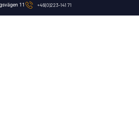
rgsvägen 11
+46(0)223-141 71
info@wardshusetdickens.se