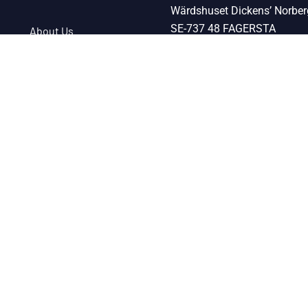
Wärdshuset Dickens’ Norbe
SE-737 48 FAGERSTA
About Us
Restaurant
Hiking
Titta på kartan
Terms & Conditions
Contact Us
© 2023 Alla rättigheter förbehållna.
Wärdshuset Dickens’