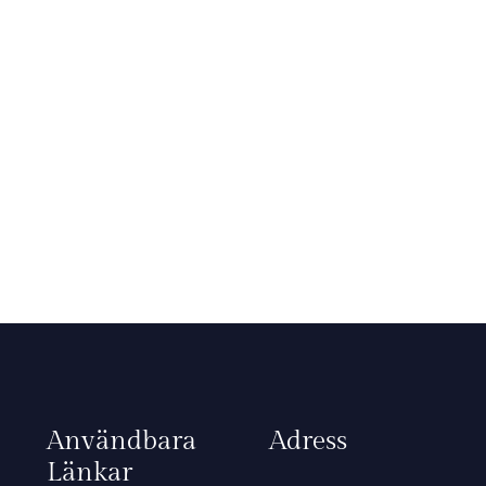
Användbara
Adress
Länkar