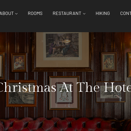
ABOUT
ROOMS
RESTAURANT
HIKING
CONT
Christmas At The Hote
Home
News
Christmas At The Hotel