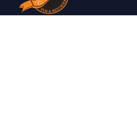
Vi har allt våra gäster behöver för en
bekväm vistelse.
Restaurangen serverar allt från klassiska
svenska rätter till modernare teman från
hela världen.