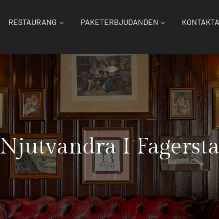
RESTAURANG
PAKETERBJUDANDEN
KONTAKTA
Njutvandra I Fagerst
Home
Nyheterna
Njutvandra I Fagersta