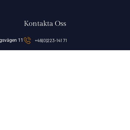
Kontakta Oss
rgsvägen 11
+46(0)223-141 71
info@wardshusetdickens.se