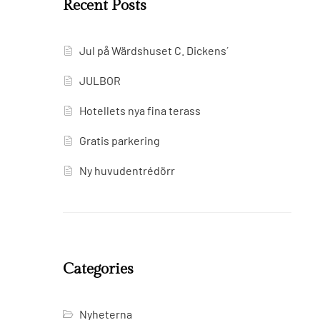
Recent Posts
Jul på Wärdshuset C. Dickens´
JULBOR
Hotellets nya fina terass
Gratis parkering
Ny huvudentrédörr
Categories
Nyheterna