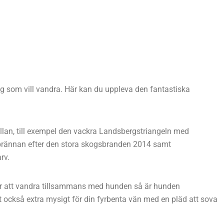
dig som vill vandra. Här kan du uppleva den fantastiska
mellan, till exempel den vackra Landsbergstriangeln med
sbrännan efter den stora skogsbranden 2014 samt
rv.
ar att vandra tillsammans med hunden så är hunden
et också extra mysigt för din fyrbenta vän med en pläd att sova