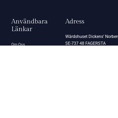
Användbara
Adress
Länkar
Wärdshuset Dickens’ Norbe
SE-737 48 FAGERSTA
Om Oss
Restaurang
Allmänna Villkor
Titta på kartan
Kontakta oss
Paketerbjudanden
Vandring
Skidpaket i Fagersta
Julbordspaket med
övernattning