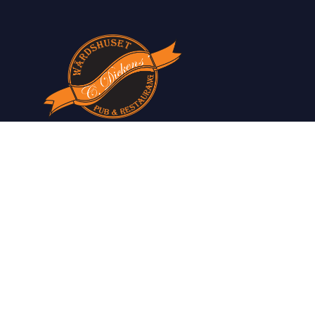
Vi har allt våra gäster behöver för en
bekväm vistelse.
Restaurangen serverar allt från klassiska
svenska rätter till modernare teman från
hela världen.